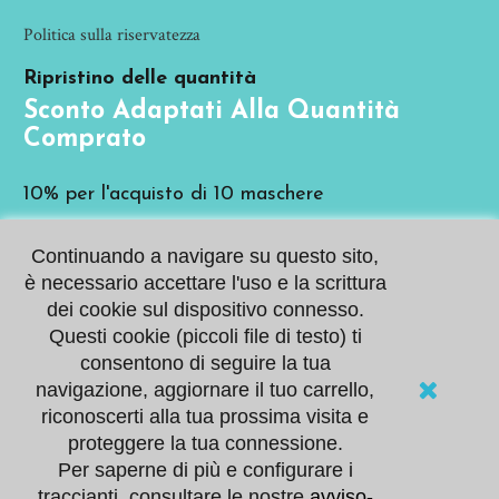
Politica sulla riservatezza
Ripristino delle quantità
Sconto Adaptati Alla Quantità
Comprato
10% per l'acquisto di 10 maschere
20% per l'acquisto di 25 maschere
Continuando a navigare su questo sito,
è necessario accettare l'uso e la scrittura
Per quantità maggiori
contattateci
dei cookie sul dispositivo connesso.
Pagamenti sicurisate
Questi cookie (piccoli file di testo) ti
Pagamenti Sicurisate
Offriamo due metodi di
consentono di seguire la tua
pagamento sicuri con
navigazione, aggiornare il tuo carrello,
diverse carte bancarie.
STRIPE e PAYPAL
riconoscerti alla tua prossima visita e
proteggere la tua connessione.
Per saperne di più e configurare i
© 2020 Masques AGP. Tutti i diritti riservati
traccianti, consultare le nostre
avviso-