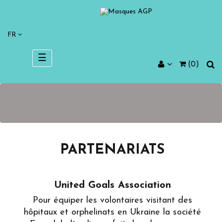
FR
Basculer
☰
(0)
la
navigation
PARTENARIATS
United Goals Association
Pour équiper les volontaires visitant des
hôpitaux et orphelinats en Ukraine la société