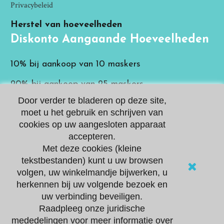
Privacybeleid
Herstel van hoeveelheden
Diskonto Aangaande Hoeveelheden
10% bij aankoop van 10 maskers
20% bij aankoop van 25 maskers
Door verder te bladeren op deze site,
Voor grotere hoeveelheden
neem contact met ons
moet u het gebruik en schrijven van
op
cookies op uw aangesloten apparaat
Beveiligde betalingen
accepteren.
Met deze cookies (kleine
Beveiligde Betalingen
We bieden twee veilige
betalingsmiddelen met
tekstbestanden) kunt u uw browsen
verschillende bankkaarten
volgen, uw winkelmandje bijwerken, u
aan. .
STRIPE en PAYPAL
herkennen bij uw volgende bezoek en
uw verbinding beveiligen.
Raadpleeg onze juridische
© 2020 Masques AGP. Alle rechten voorbehouden
mededelingen voor meer informatie over