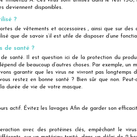
he Influenza A. Ces virus sont utilisés dans le test ISO
es deviennent disponibles.
ilisé ?
s sortes de vêtements et accessoires , ainsi que sur de
ilisé que de savoir s’il est utile de disposer d’une fonctio
s de santé ?
de santé. Il est question ici de la protection du produ
, dépend de beaucoup d’autres choses. Par exemple, un 
uvons garantir que les virus ne vivront pas longtemps de
vous restez en bonne santé ? Bien sûr que non. Peut-o
 la durée de vie de votre masque.
ours actif. Évitez les lavages Afin de garder son efficac
nteraction avec des protéines clés, empêchant le virus 