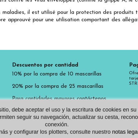
 contre les virus enveloppés (comme la grippe A, le co
 maladies, il est utilisé pour la protection des produits 
core approuvé pour une utilisation comportant des alléga
Descuentos por cantidad
Pag
Ofre
10% por la compra de 10 mascarillas
tarj
STR
20% por la compra de 25 mascarillas
Para cantidades mayores
contáctenos
tio, debe aceptar el uso y la escritura de cookies en su
miten seguir su navegación, actualizar su cesta, recono
conexión.
ás y configurar los plotters, consulte nuestro
notas lega
© 2020 máscaras AGP. Todos los derechos reservados.