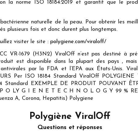
selon la norme ISO 18184:2019 et garantit que le pro
e bactérienne naturelle de la peau. Pour obtenir les mei
sés plusieurs fois et donc durent plus longtemps.
llez visiter le site :
polygiene.com/viraloff/
TCC VR-1679 (H3N2) ViralOff n’est pas destiné à préven
produit est disponible dans la plupart des pays , mai
ons antivirales par la FDA et l’EPA aux États-Uni
RS Per ISO 18184 Standard ViralOff POLYGI
184 Standard EXEMPLE DE PRODUIT POUVANT Ê
 P O LY G I E N E T E C H N O L O G Y 99 % 
luenza A, Corona, Hepatitis) Polygiene
Polygiène ViralOff
Questions et réponses