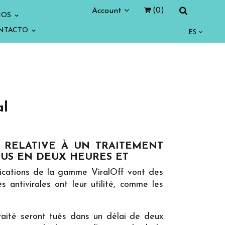
Account
(0)
IOS
NTACTO
ES
al
 RELATIVE À UN TRAITEMENT
IRUS EN DEUX HEURES ET
lications de la gamme ViralOff vont des
antivirales ont leur utilité, comme les
raité seront tués dans un délai de deux