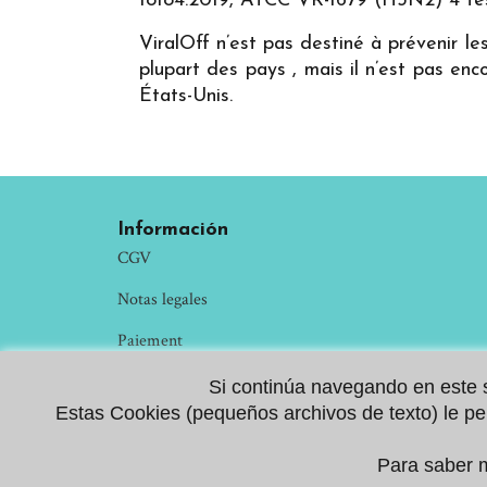
18184:2019, ATCC VR-1679 (H3N2) 4 tests
ViralOff n’est pas destiné à prévenir les
plupart des pays , mais il n’est pas en
États-Unis.
Información
CGV
Notas legales
Paiement
Contacto
Si continúa navegando en este si
Estas Cookies (pequeños archivos de texto) le per
política de confidencialidad
Para saber m