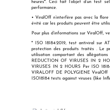
heures*. Ceci fait l’objet d’un test 
performance.
• ViralOff n’interfère pas avec la flor
évité car les produits peuvent être utili
Pour plus d’informations sur ViralOff, veui
* ISO 18184:2019, test antiviral sur A
protection des produits traités . Le 
utilisation comportant des allégati
REDUCTION OF VIRUSES IN 2 HOU
VIRUSES IN 2 HOURS Per ISO 18
VIRALOFF DE POLYGIENE ViralOff
ISO18184 tests against viruses (like Inf